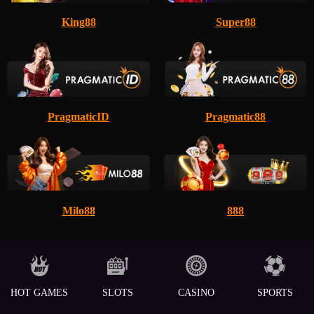
King88
Super88
PragmaticID
Pragmatic88
Milo88
888
HOT GAMES
SLOTS
CASINO
SPORTS