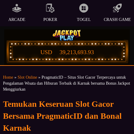
ARCADE
POKER
TOGEL
CRASH GAME
USD
39,213,693.93
Home
»
Slot Online
» PragmaticID – Situs Slot Gacor Terpercaya untuk
Pengalaman Wisata dan Hiburan Terbaik di Karnak bersama Bonus Jackpot
Menggiurkan
Temukan Keseruan Slot Gacor
Bersama PragmaticID dan Bonal
Karnak