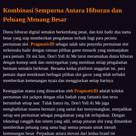
Kombinasi Sempurna Antara Hiburan dan
Peluang Menang Besar
Dunia hiburan digital semakin berkembang pesat, dan kini hadir dua nama
besar yang siap memberikan pengalaman terbaik bagi para pecinta
permainan slot.
PragmaticID
sebagai salah satu penyedia permainan slot
terkemuka hadir dengan ratusan pilihan game menarik yang memanjakan
para pemain. Di sisi lain, Don't Yell At Me turut meramaikan dunia hiburan
dengan konsep unik dan menyegarkan yang membuat setiap pengalaman
bermain semakin berkesan. Bersama kedua platform unggulan ini, para
pemain dapat menikmati berbagai pilihan slot gacor yang telah terbukti
memberikan kemenangan nyata dan menggiurkan setiap harinya.
Keunggulan utama yang ditawarkan oleh
PragmaticID
adalah koleksi
permainan slot jackpot dengan nilai hadiah yang fantastis dan terus
bertambah setiap saat. Tidak hanya itu, Don't Yell At Me juga
menghadirkan nuansa bermain yang santai dan menyenangkan, menjadikan
setiap sesi permainan sebagai pengalaman yang tak terlupakan. Dengan
teknologi canggih dan sistem yang adil, setiap putaran slot yang dimainkan
memberikan peluang yang sama bagi semua pemain untuk meraih
kemenangan besar. Perpaduan antara inovasi dari kedua brand ini