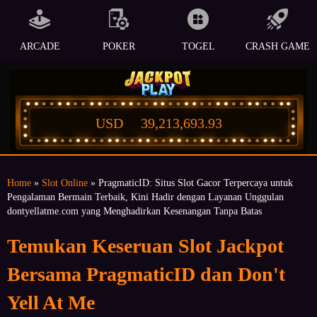
ARCADE
POKER
TOGEL
CRASH GAME
USD
39,213,693.93
Home
»
Slot Online
» PragmaticID: Situs Slot Gacor Terpercaya untuk
Pengalaman Bermain Terbaik, Kini Hadir dengan Layanan Unggulan
dontyellatme.com yang Menghadirkan Kesenangan Tanpa Batas
Temukan Keseruan Slot Jackpot
Bersama PragmaticID dan Don't
Yell At Me