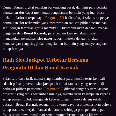
Dunia hiburan digital semakin berkembang pesat, dan kini para pecinta
permainan
slot
dapat menikmati pengalaman bermain yang luar biasa
melalui platform terpercaya.
PragmaticID
hadir sebagai salah satu penyedia
permainan slot terkemuka yang menawarkan ratusan pilihan permainan
seru dengan tampilan grafis memukau. Dikombinasikan dengan layanan
unggulan dari
Bonal Karnak
, para pemain kini semakin mudah
menemukan permainan
slot gacor
favorit mereka dengan tingkat
kemenangan yang tinggi dan pengalaman bermain yang menyenangkan
setiap harinya.
Raih Slot Jackpot Terbesar Bersama
PragmaticID dan Bonal Karnak
Salah satu daya tarik utama yang membuat para pemain terus kembali
adalah peluang meraih
slot jackpot
bernilai fantastis yang tersedia di
berbagai pilihan permainan.
PragmaticID
dikenal dengan sistem jackpot
progresif yang terus bertambah nilainya, memberikan kesempatan kepada
setiap pemain untuk mengubah keberuntungan mereka dalam sekali
putaran.
Bonal Karnak
sebagai mitra terpercaya turut memastikan bahwa
setiap transaksi berjalan lancar dan aman, sehingga para pemain dapat
fokus sepenuhnya menikmati setiap momen bermain tanpa khawatir.