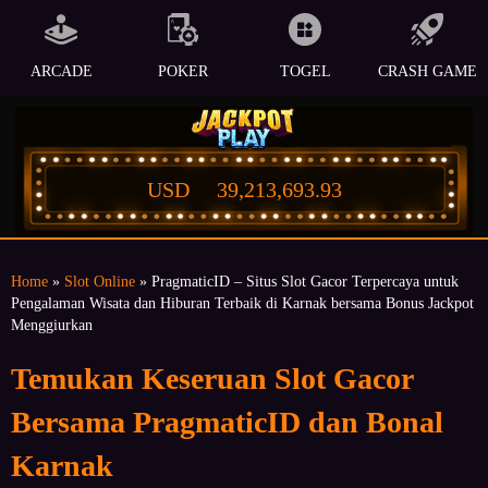
ARCADE
POKER
TOGEL
CRASH GAME
USD
39,213,693.93
Home
»
Slot Online
» PragmaticID – Situs Slot Gacor Terpercaya untuk
Pengalaman Wisata dan Hiburan Terbaik di Karnak bersama Bonus Jackpot
Menggiurkan
Temukan Keseruan Slot Gacor
Bersama PragmaticID dan Bonal
Karnak