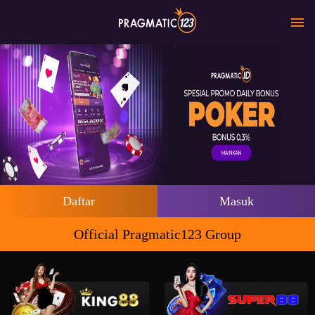
Daftar
Masuk
Official Pragmatic123 Group