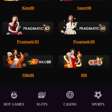
King88
Super88
PragmaticID
Pragmatic88
Milo88
888
HOT GAMES
SLOTS
CASINO
SPORTS