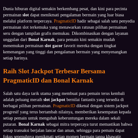
Dunia hiburan digital semakin berkembang pesat, dan kini para pecinta
permainan
slot
dapat menikmati pengalaman bermain yang luar biasa
melalui platform terpercaya.
PragmaticID
hadir sebagai salah satu penyedia
permainan slot terkemuka yang menawarkan ratusan pilihan permainan
seru dengan tampilan grafis memukau. Dikombinasikan dengan layanan
unggulan dari
Bonal Karnak
, para pemain kini semakin mudah
menemukan permainan
slot gacor
favorit mereka dengan tingkat
kemenangan yang tinggi dan pengalaman bermain yang menyenangkan
setiap harinya.
Raih Slot Jackpot Terbesar Bersama
PragmaticID dan Bonal Karnak
Salah satu daya tarik utama yang membuat para pemain terus kembali
adalah peluang meraih
slot jackpot
bernilai fantastis yang tersedia di
berbagai pilihan permainan.
PragmaticID
dikenal dengan sistem jackpot
progresif yang terus bertambah nilainya, memberikan kesempatan kepada
setiap pemain untuk mengubah keberuntungan mereka dalam sekali
putaran.
Bonal Karnak
sebagai mitra terpercaya turut memastikan bahwa
setiap transaksi berjalan lancar dan aman, sehingga para pemain dapat
fokus sepenuhnya menikmati setiap momen bermain tanpa khawatir.