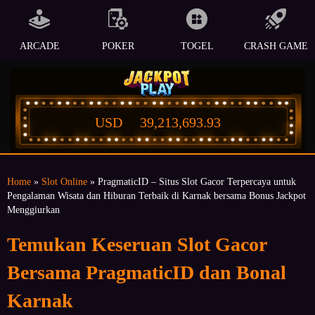
ARCADE
POKER
TOGEL
CRASH GAME
USD
39,213,693.93
Home
»
Slot Online
» PragmaticID – Situs Slot Gacor Terpercaya untuk
Pengalaman Wisata dan Hiburan Terbaik di Karnak bersama Bonus Jackpot
Menggiurkan
Temukan Keseruan Slot Gacor
Bersama PragmaticID dan Bonal
Karnak