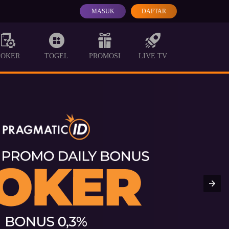
MASUK
DAFTAR
POKER
TOGEL
PROMOSI
LIVE TV