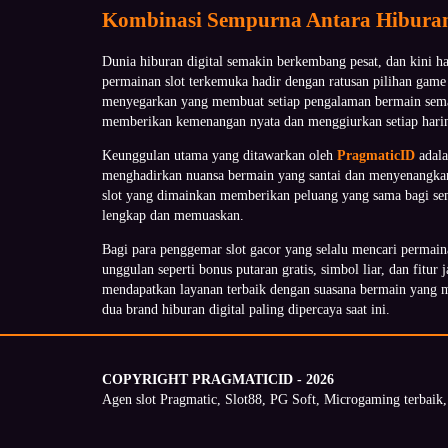
Kombinasi Sempurna Antara Hiburan
Dunia hiburan digital semakin berkembang pesat, dan kini h
permainan slot terkemuka hadir dengan ratusan pilihan game
menyegarkan yang membuat setiap pengalaman bermain semaki
memberikan kemenangan nyata dan menggiurkan setiap hari
Keunggulan utama yang ditawarkan oleh
PragmaticID
adala
menghadirkan nuansa bermain yang santai dan menyenangkan, 
slot yang dimainkan memberikan peluang yang sama bagi sem
lengkap dan memuaskan.
Bagi para penggemar slot gacor yang selalu mencari permain
unggulan seperti bonus putaran gratis, simbol liar, dan fit
mendapatkan layanan terbaik dengan suasana bermain yang me
dua brand hiburan digital paling dipercaya saat ini.
COPYRIGHT PRAGMATICID - 2026
Agen slot Pragmatic, Slot88, PG Soft, Microgaming terbaik,