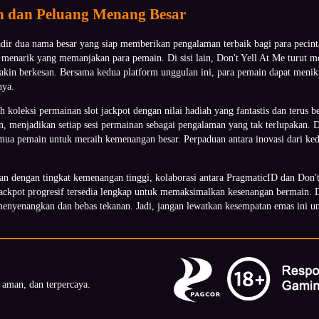
 dan Peluang Menang Besar
adir dua nama besar yang siap memberikan pengalaman terbaik bagi para pecint
 menarik yang memanjakan para pemain. Di sisi lain, Don't Yell At Me turut 
n berkesan. Bersama kedua platform unggulan ini, para pemain dapat menikmat
nya.
h koleksi permainan slot jackpot dengan nilai hadiah yang fantastis dan terus b
menjadikan setiap sesi permainan sebagai pengalaman yang tak terlupakan. De
ua pemain untuk meraih kemenangan besar. Perpaduan antara inovasi dari kedu
an dengan tingkat kemenangan tinggi, kolaborasi antara PragmaticID dan Don't 
ur jackpot progresif tersedia lengkap untuk memaksimalkan kesenangan bermain
nyenangkan dan bebas tekanan. Jadi, jangan lewatkan kesempatan emas ini unt
 aman, dan terpercaya.