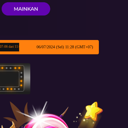
ri 11:00 AM sampai 3:00 PM (GMT + 7). Selama waktu ini, SBO Virtual Sports permainan tid
06/07/2024 (Sel) 11:28 (GMT+07)