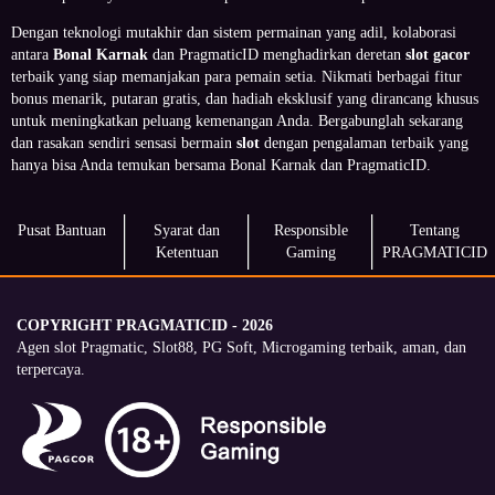
Dengan teknologi mutakhir dan sistem permainan yang adil, kolaborasi
antara
Bonal Karnak
dan PragmaticID menghadirkan deretan
slot gacor
terbaik yang siap memanjakan para pemain setia. Nikmati berbagai fitur
bonus menarik, putaran gratis, dan hadiah eksklusif yang dirancang khusus
untuk meningkatkan peluang kemenangan Anda. Bergabunglah sekarang
dan rasakan sendiri sensasi bermain
slot
dengan pengalaman terbaik yang
hanya bisa Anda temukan bersama Bonal Karnak dan PragmaticID.
Pusat Bantuan
Syarat dan
Responsible
Tentang
Ketentuan
Gaming
PRAGMATICID
COPYRIGHT PRAGMATICID - 2026
Agen slot Pragmatic, Slot88, PG Soft, Microgaming terbaik, aman, dan
terpercaya.