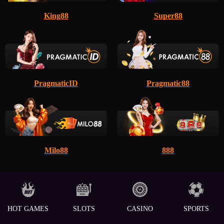
King88
Super88
PragmaticID
Pragmatic88
Milo88
888
HOT GAMES
SLOTS
CASINO
SPORTS