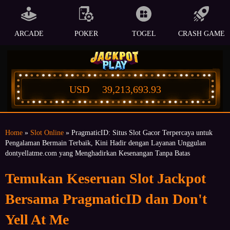
ARCADE
POKER
TOGEL
CRASH GAME
USD
39,213,693.93
Home
»
Slot Online
» PragmaticID: Situs Slot Gacor Terpercaya untuk
Pengalaman Bermain Terbaik, Kini Hadir dengan Layanan Unggulan
dontyellatme.com yang Menghadirkan Kesenangan Tanpa Batas
Temukan Keseruan Slot Jackpot
Bersama PragmaticID dan Don't
Yell At Me