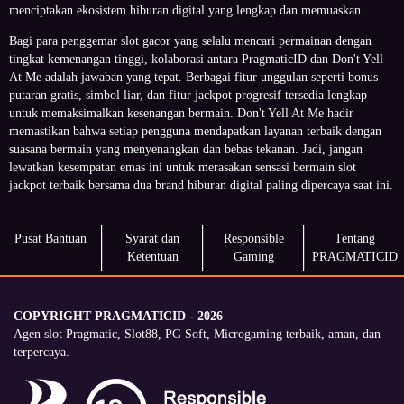
menciptakan ekosistem hiburan digital yang lengkap dan memuaskan.
Bagi para penggemar slot gacor yang selalu mencari permainan dengan
tingkat kemenangan tinggi, kolaborasi antara PragmaticID dan Don't Yell
At Me adalah jawaban yang tepat. Berbagai fitur unggulan seperti bonus
putaran gratis, simbol liar, dan fitur jackpot progresif tersedia lengkap
untuk memaksimalkan kesenangan bermain. Don't Yell At Me hadir
memastikan bahwa setiap pengguna mendapatkan layanan terbaik dengan
suasana bermain yang menyenangkan dan bebas tekanan. Jadi, jangan
lewatkan kesempatan emas ini untuk merasakan sensasi bermain slot
jackpot terbaik bersama dua brand hiburan digital paling dipercaya saat ini.
Pusat Bantuan
Syarat dan
Responsible
Tentang
Ketentuan
Gaming
PRAGMATICID
COPYRIGHT PRAGMATICID - 2026
Agen slot Pragmatic, Slot88, PG Soft, Microgaming terbaik, aman, dan
terpercaya.