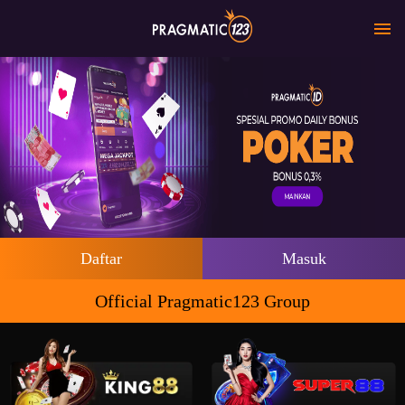
Daftar
Masuk
Official Pragmatic123 Group