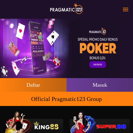
Daftar
Masuk
Official Pragmatic123 Group