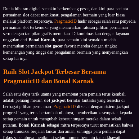
Dunia hiburan digital semakin berkembang pesat, dan kini para pecinta
permainan
slot
dapat menikmati pengalaman bermain yang luar biasa
melalui platform terpercaya.
PragmaticID
hadir sebagai salah satu penyedia
permainan slot terkemuka yang menawarkan ratusan pilihan permainan
seru dengan tampilan grafis memukau. Dikombinasikan dengan layanan
unggulan dari
Bonal Karnak
, para pemain kini semakin mudah
menemukan permainan
slot gacor
favorit mereka dengan tingkat
kemenangan yang tinggi dan pengalaman bermain yang menyenangkan
setiap harinya.
Raih Slot Jackpot Terbesar Bersama
PragmaticID dan Bonal Karnak
Salah satu daya tarik utama yang membuat para pemain terus kembali
adalah peluang meraih
slot jackpot
bernilai fantastis yang tersedia di
berbagai pilihan permainan.
PragmaticID
dikenal dengan sistem jackpot
progresif yang terus bertambah nilainya, memberikan kesempatan kepada
setiap pemain untuk mengubah keberuntungan mereka dalam sekali
putaran.
Bonal Karnak
sebagai mitra terpercaya turut memastikan bahwa
setiap transaksi berjalan lancar dan aman, sehingga para pemain dapat
fokus sepenuhnya menikmati setiap momen bermain tanpa khawatir.