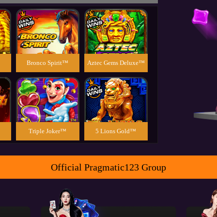
Bronco Spirit™
Aztec Gems Deluxe™
Triple Joker™
5 Lions Gold™
Official Pragmatic123 Group