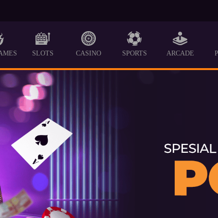
AMES
SLOTS
CASINO
SPORTS
ARCADE