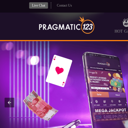
Live Chat
Contact Us
HOT G