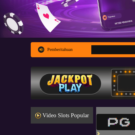
Pemberitahuan
Video Slots Popular