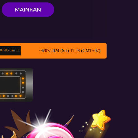
ri 11:00 AM sampai 3:00 PM (GMT + 7). Selama waktu ini, SBO Virtual Sports permainan ti
06/07/2024 (Sel) 11:28 (GMT+07)