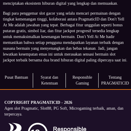
menciptakan ekosistem hiburan digital yang lengkap dan memuaskan.
Bagi para penggemar slot gacor yang selalu mencari permainan dengan
tingkat kemenangan tinggi, kolaborasi antara PragmaticID dan Don't Yell
At Me adalah jawaban yang tepat. Berbagai fitur unggulan seperti bonus
putaran gratis, simbol liar, dan fitur jackpot progresif tersedia lengkap
untuk memaksimalkan kesenangan bermain. Don't Yell At Me hadir
memastikan bahwa setiap pengguna mendapatkan layanan terbaik dengan
suasana bermain yang menyenangkan dan bebas tekanan. Jadi, jangan
lewatkan kesempatan emas ini untuk merasakan sensasi bermain slot
jackpot terbaik bersama dua brand hiburan digital paling dipercaya saat ini.
Pusat Bantuan
Syarat dan
Responsible
Tentang
Ketentuan
Gaming
PRAGMATICID
COPYRIGHT PRAGMATICID - 2026
Agen slot Pragmatic, Slot88, PG Soft, Microgaming terbaik, aman, dan
terpercaya.