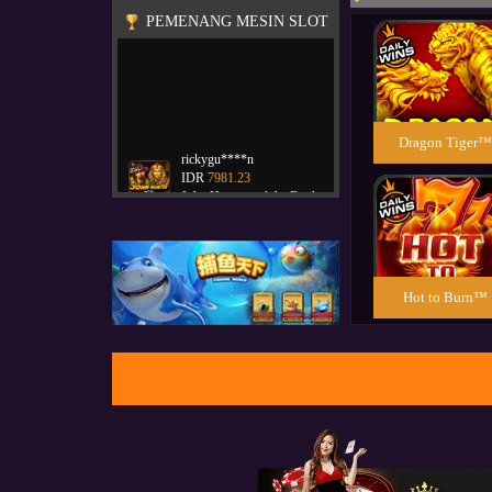
PEMENANG MESIN SLOT
Dragon Tiger™
rickygu****n
IDR
7981.23
John Hunter and the Book
of Tut™
d****y
IDR
7320.48
Sweet Bonanza™
Hot to Burn™