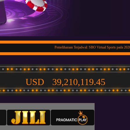
Pemeliharaan Terjadwal: SBO Virtual Sports pada 2026-07-06 
USD
39,210,119.45