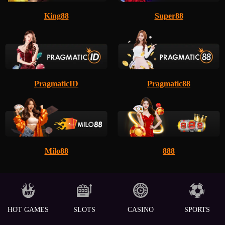
King88
Super88
PragmaticID
Pragmatic88
Milo88
888
HOT GAMES
SLOTS
CASINO
SPORTS