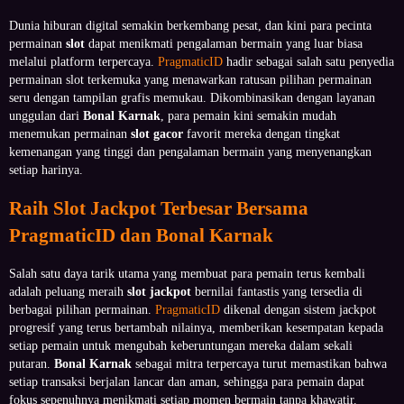
Dunia hiburan digital semakin berkembang pesat, dan kini para pecinta
permainan
slot
dapat menikmati pengalaman bermain yang luar biasa
melalui platform terpercaya.
PragmaticID
hadir sebagai salah satu penyedia
permainan slot terkemuka yang menawarkan ratusan pilihan permainan
seru dengan tampilan grafis memukau. Dikombinasikan dengan layanan
unggulan dari
Bonal Karnak
, para pemain kini semakin mudah
menemukan permainan
slot gacor
favorit mereka dengan tingkat
kemenangan yang tinggi dan pengalaman bermain yang menyenangkan
setiap harinya.
Raih Slot Jackpot Terbesar Bersama
PragmaticID dan Bonal Karnak
Salah satu daya tarik utama yang membuat para pemain terus kembali
adalah peluang meraih
slot jackpot
bernilai fantastis yang tersedia di
berbagai pilihan permainan.
PragmaticID
dikenal dengan sistem jackpot
progresif yang terus bertambah nilainya, memberikan kesempatan kepada
setiap pemain untuk mengubah keberuntungan mereka dalam sekali
putaran.
Bonal Karnak
sebagai mitra terpercaya turut memastikan bahwa
setiap transaksi berjalan lancar dan aman, sehingga para pemain dapat
fokus sepenuhnya menikmati setiap momen bermain tanpa khawatir.