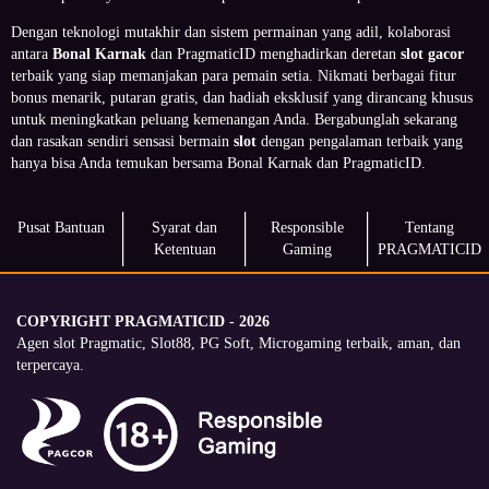
Dengan teknologi mutakhir dan sistem permainan yang adil, kolaborasi
antara
Bonal Karnak
dan PragmaticID menghadirkan deretan
slot gacor
terbaik yang siap memanjakan para pemain setia. Nikmati berbagai fitur
bonus menarik, putaran gratis, dan hadiah eksklusif yang dirancang khusus
untuk meningkatkan peluang kemenangan Anda. Bergabunglah sekarang
dan rasakan sendiri sensasi bermain
slot
dengan pengalaman terbaik yang
hanya bisa Anda temukan bersama Bonal Karnak dan PragmaticID.
Pusat Bantuan
Syarat dan
Responsible
Tentang
Ketentuan
Gaming
PRAGMATICID
COPYRIGHT PRAGMATICID - 2026
Agen slot Pragmatic, Slot88, PG Soft, Microgaming terbaik, aman, dan
terpercaya.