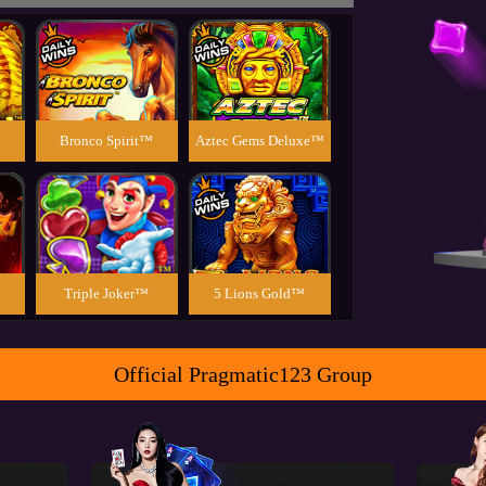
Bronco Spirit™
Aztec Gems Deluxe™
Triple Joker™
5 Lions Gold™
Official Pragmatic123 Group