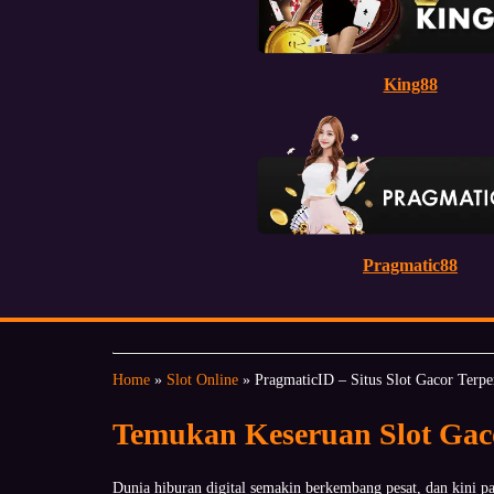
King88
Pragmatic88
Home
»
Slot Online
» PragmaticID – Situs Slot Gacor Terp
Temukan Keseruan Slot Gac
Dunia hiburan digital semakin berkembang pesat, dan kini p