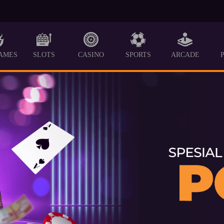
AMES
SLOTS
CASINO
SPORTS
ARCADE