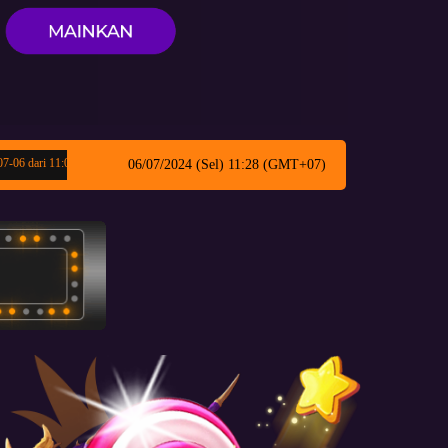
ri 11:00 AM sampai 3:00 PM (GMT + 7). Selama waktu ini, SBO Virtual Sports permainan tid
06/07/2024 (Sel) 11:28 (GMT+07)