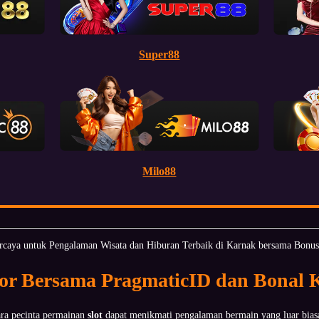
Super88
Milo88
ercaya untuk Pengalaman Wisata dan Hiburan Terbaik di Karnak bersama Bonu
or Bersama PragmaticID dan Bonal 
ara pecinta permainan
slot
dapat menikmati pengalaman bermain yang luar biasa