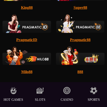
King88
Super88
PragmaticID
Pragmatic88
Milo88
888
HOT GAMES
SLOTS
CASINO
SPORTS