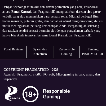
Dengan teknologi mutakhir dan sistem permainan yang adil, kolaborasi
antara
Bonal Karnak
dan PragmaticID menghadirkan deretan
slot gacor
terbaik yang siap memanjakan para pemain setia. Nikmati berbagai fitur
bonus menarik, putaran gratis, dan hadiah eksklusif yang dirancang khusus
untuk meningkatkan peluang kemenangan Anda. Bergabunglah sekarang
dan rasakan sendiri sensasi bermain
slot
dengan pengalaman terbaik yang
hanya bisa Anda temukan bersama Bonal Karnak dan PragmaticID.
Pusat Bantuan
Syarat dan
Responsible
Tentang
Ketentuan
Gaming
PRAGMATICID
COPYRIGHT PRAGMATICID - 2026
Agen slot Pragmatic, Slot88, PG Soft, Microgaming terbaik, aman, dan
terpercaya.