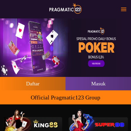
Daftar
Masuk
Official Pragmatic123 Group