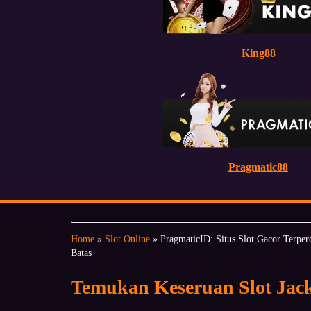
King88
Pragmatic88
Home
»
Slot Online
» PragmaticID: Situs Slot Gacor Terpe
Batas
Temukan Keseruan Slot Jack