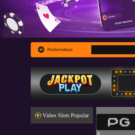
Pemberitahuan
Video Slots Popular