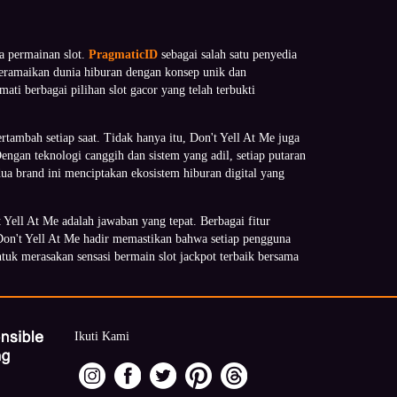
a permainan slot.
PragmaticID
sebagai salah satu penyedia
meramaikan dunia hiburan dengan konsep unik dan
i berbagai pilihan slot gacor yang telah terbukti
ertambah setiap saat. Tidak hanya itu, Don't Yell At Me juga
ngan teknologi canggih dan sistem yang adil, setiap putaran
a brand ini menciptakan ekosistem hiburan digital yang
Yell At Me adalah jawaban yang tepat. Berbagai fitur
. Don't Yell At Me hadir memastikan bahwa setiap pengguna
uk merasakan sensasi bermain slot jackpot terbaik bersama
Ikuti Kami