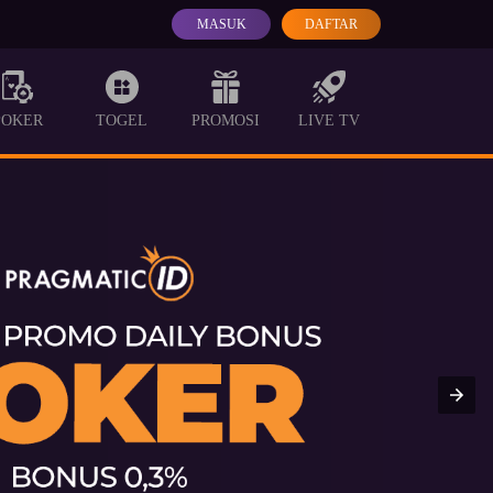
MASUK
DAFTAR
POKER
TOGEL
PROMOSI
LIVE TV