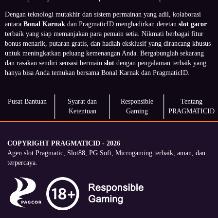
Dengan teknologi mutakhir dan sistem permainan yang adil, kolaborasi
antara
Bonal Karnak
dan PragmaticID menghadirkan deretan
slot gacor
terbaik yang siap memanjakan para pemain setia. Nikmati berbagai fitur
bonus menarik, putaran gratis, dan hadiah eksklusif yang dirancang khusus
untuk meningkatkan peluang kemenangan Anda. Bergabunglah sekarang
dan rasakan sendiri sensasi bermain
slot
dengan pengalaman terbaik yang
hanya bisa Anda temukan bersama Bonal Karnak dan PragmaticID.
Pusat Bantuan
Syarat dan
Responsible
Tentang
Ketentuan
Gaming
PRAGMATICID
COPYRIGHT PRAGMATICID - 2026
Agen slot Pragmatic, Slot88, PG Soft, Microgaming terbaik, aman, dan
terpercaya.