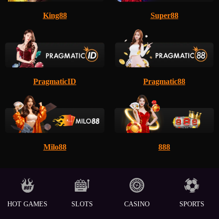
King88
Super88
PragmaticID
Pragmatic88
Milo88
888
HOT GAMES
SLOTS
CASINO
SPORTS