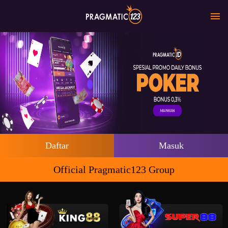
Daftar
Masuk
Official Pragmatic123 Group