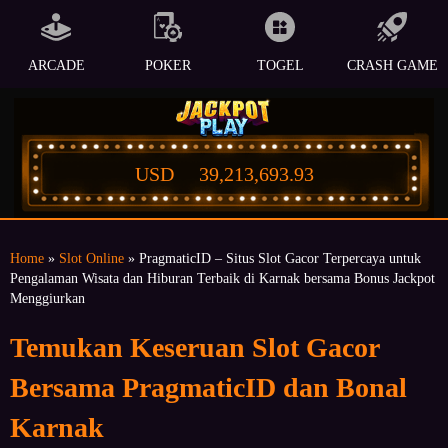
ARCADE
POKER
TOGEL
CRASH GAME
USD
39,213,693.93
Home
»
Slot Online
» PragmaticID – Situs Slot Gacor Terpercaya untuk
Pengalaman Wisata dan Hiburan Terbaik di Karnak bersama Bonus Jackpot
Menggiurkan
Temukan Keseruan Slot Gacor
Bersama PragmaticID dan Bonal
Karnak