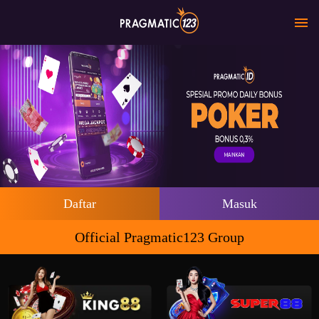
Daftar
Masuk
Official Pragmatic123 Group