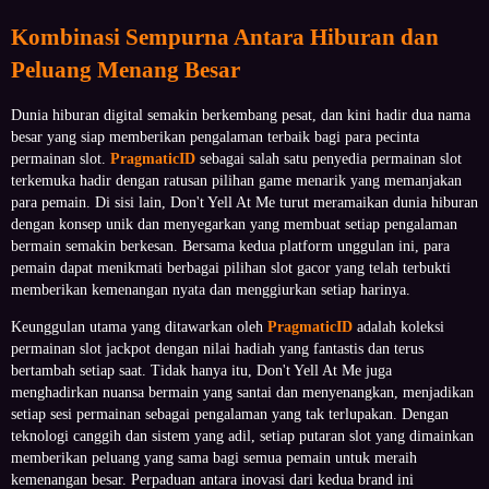
Kombinasi Sempurna Antara Hiburan dan
Peluang Menang Besar
Dunia hiburan digital semakin berkembang pesat, dan kini hadir dua nama
besar yang siap memberikan pengalaman terbaik bagi para pecinta
permainan slot.
PragmaticID
sebagai salah satu penyedia permainan slot
terkemuka hadir dengan ratusan pilihan game menarik yang memanjakan
para pemain. Di sisi lain, Don't Yell At Me turut meramaikan dunia hiburan
dengan konsep unik dan menyegarkan yang membuat setiap pengalaman
bermain semakin berkesan. Bersama kedua platform unggulan ini, para
pemain dapat menikmati berbagai pilihan slot gacor yang telah terbukti
memberikan kemenangan nyata dan menggiurkan setiap harinya.
Keunggulan utama yang ditawarkan oleh
PragmaticID
adalah koleksi
permainan slot jackpot dengan nilai hadiah yang fantastis dan terus
bertambah setiap saat. Tidak hanya itu, Don't Yell At Me juga
menghadirkan nuansa bermain yang santai dan menyenangkan, menjadikan
setiap sesi permainan sebagai pengalaman yang tak terlupakan. Dengan
teknologi canggih dan sistem yang adil, setiap putaran slot yang dimainkan
memberikan peluang yang sama bagi semua pemain untuk meraih
kemenangan besar. Perpaduan antara inovasi dari kedua brand ini