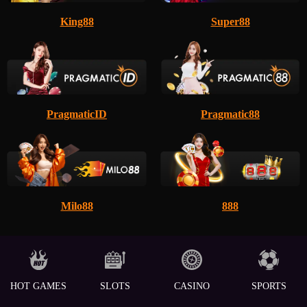
King88
Super88
PragmaticID
Pragmatic88
Milo88
888
HOT GAMES
SLOTS
CASINO
SPORTS