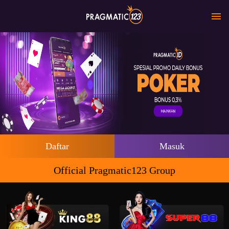
Daftar
Masuk
Official Pragmatic123 Group