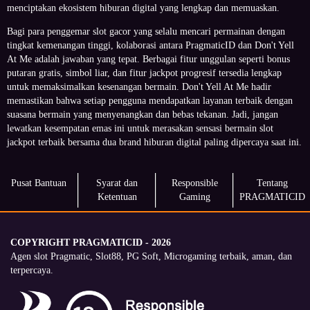
menciptakan ekosistem hiburan digital yang lengkap dan memuaskan.
Bagi para penggemar slot gacor yang selalu mencari permainan dengan
tingkat kemenangan tinggi, kolaborasi antara PragmaticID dan Don't Yell
At Me adalah jawaban yang tepat. Berbagai fitur unggulan seperti bonus
putaran gratis, simbol liar, dan fitur jackpot progresif tersedia lengkap
untuk memaksimalkan kesenangan bermain. Don't Yell At Me hadir
memastikan bahwa setiap pengguna mendapatkan layanan terbaik dengan
suasana bermain yang menyenangkan dan bebas tekanan. Jadi, jangan
lewatkan kesempatan emas ini untuk merasakan sensasi bermain slot
jackpot terbaik bersama dua brand hiburan digital paling dipercaya saat ini.
Pusat Bantuan
Syarat dan
Responsible
Tentang
Ketentuan
Gaming
PRAGMATICID
COPYRIGHT PRAGMATICID - 2026
Agen slot Pragmatic, Slot88, PG Soft, Microgaming terbaik, aman, dan
terpercaya.