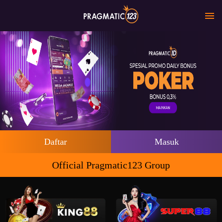
Daftar
Masuk
Official Pragmatic123 Group