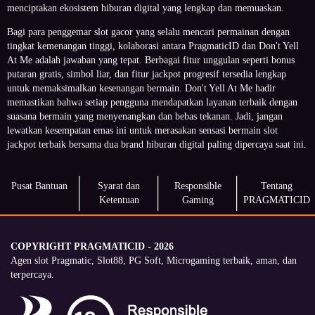
menciptakan ekosistem hiburan digital yang lengkap dan memuaskan.
Bagi para penggemar slot gacor yang selalu mencari permainan dengan
tingkat kemenangan tinggi, kolaborasi antara PragmaticID dan Don't Yell
At Me adalah jawaban yang tepat. Berbagai fitur unggulan seperti bonus
putaran gratis, simbol liar, dan fitur jackpot progresif tersedia lengkap
untuk memaksimalkan kesenangan bermain. Don't Yell At Me hadir
memastikan bahwa setiap pengguna mendapatkan layanan terbaik dengan
suasana bermain yang menyenangkan dan bebas tekanan. Jadi, jangan
lewatkan kesempatan emas ini untuk merasakan sensasi bermain slot
jackpot terbaik bersama dua brand hiburan digital paling dipercaya saat ini.
Pusat Bantuan
Syarat dan
Responsible
Tentang
Ketentuan
Gaming
PRAGMATICID
COPYRIGHT PRAGMATICID - 2026
Agen slot Pragmatic, Slot88, PG Soft, Microgaming terbaik, aman, dan
terpercaya.