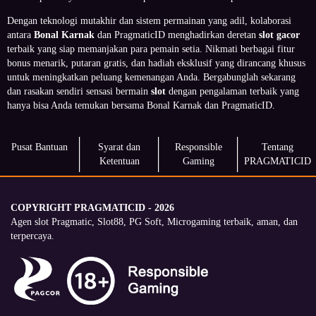
Dengan teknologi mutakhir dan sistem permainan yang adil, kolaborasi
antara
Bonal Karnak
dan PragmaticID menghadirkan deretan
slot gacor
terbaik yang siap memanjakan para pemain setia. Nikmati berbagai fitur
bonus menarik, putaran gratis, dan hadiah eksklusif yang dirancang khusus
untuk meningkatkan peluang kemenangan Anda. Bergabunglah sekarang
dan rasakan sendiri sensasi bermain
slot
dengan pengalaman terbaik yang
hanya bisa Anda temukan bersama Bonal Karnak dan PragmaticID.
Pusat Bantuan
Syarat dan
Responsible
Tentang
Ketentuan
Gaming
PRAGMATICID
COPYRIGHT PRAGMATICID - 2026
Agen slot Pragmatic, Slot88, PG Soft, Microgaming terbaik, aman, dan
terpercaya.