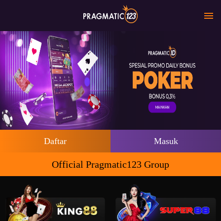
Daftar
Masuk
Official Pragmatic123 Group