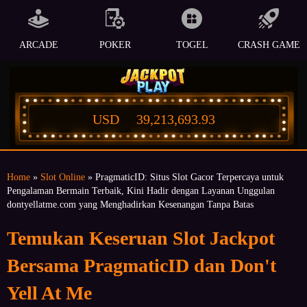
ARCADE
POKER
TOGEL
CRASH GAME
USD
39,213,693.93
Home
»
Slot Online
» PragmaticID: Situs Slot Gacor Terpercaya untuk
Pengalaman Bermain Terbaik, Kini Hadir dengan Layanan Unggulan
dontyellatme.com yang Menghadirkan Kesenangan Tanpa Batas
Temukan Keseruan Slot Jackpot
Bersama PragmaticID dan Don't
Yell At Me