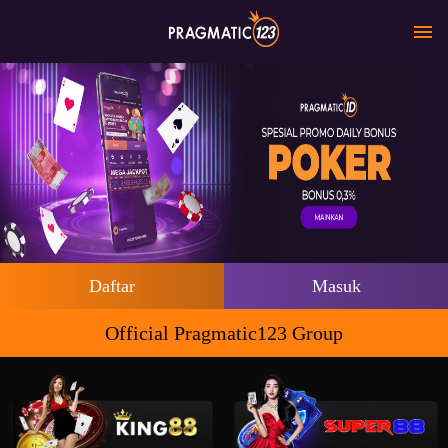
Daftar
Masuk
Official Pragmatic123 Group