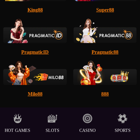
King88
Super88
PragmaticID
Pragmatic88
Milo88
888
HOT GAMES
SLOTS
CASINO
SPORTS