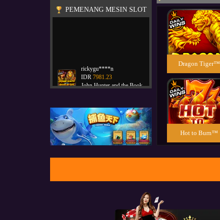
PEMENANG MESIN SLOT
Dragon Tiger™
rickygu****n
IDR
7981.23
John Hunter and the Book
of Tut™
d****y
IDR
7320.48
Sweet Bonanza™
Hot to Burn™