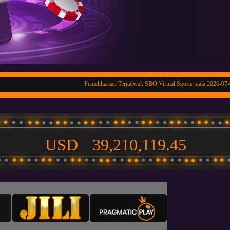
Pemeliharaan Terjadwal: SBO Virtual Sports pada 2026-07-06 dari 
USD
39,210,119.45