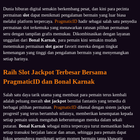
Dunia hiburan digital semakin berkembang pesat, dan kini para pecinta
permainan
slot
dapat menikmati pengalaman bermain yang luar biasa
melalui platform terpercaya.
PragmaticID
hadir sebagai salah satu penyedia
permainan slot terkemuka yang menawarkan ratusan pilihan permainan
seru dengan tampilan grafis memukau. Dikombinasikan dengan layanan
unggulan dari
Bonal Karnak
, para pemain kini semakin mudah
menemukan permainan
slot gacor
favorit mereka dengan tingkat
kemenangan yang tinggi dan pengalaman bermain yang menyenangkan
setiap harinya.
Raih Slot Jackpot Terbesar Bersama
PragmaticID dan Bonal Karnak
Salah satu daya tarik utama yang membuat para pemain terus kembali
adalah peluang meraih
slot jackpot
bernilai fantastis yang tersedia di
berbagai pilihan permainan.
PragmaticID
dikenal dengan sistem jackpot
progresif yang terus bertambah nilainya, memberikan kesempatan kepada
setiap pemain untuk mengubah keberuntungan mereka dalam sekali
putaran.
Bonal Karnak
sebagai mitra terpercaya turut memastikan bahwa
setiap transaksi berjalan lancar dan aman, sehingga para pemain dapat
fokus sepenuhnya menikmati setiap momen bermain tanpa khawatir.