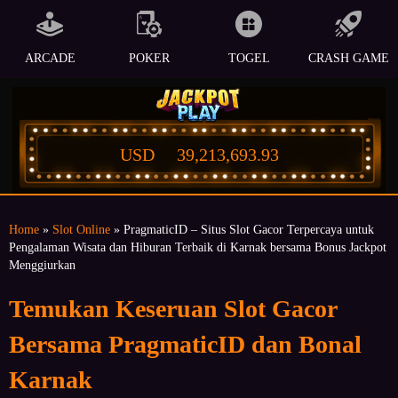
ARCADE
POKER
TOGEL
CRASH GAME
USD
39,213,693.93
Home
»
Slot Online
» PragmaticID – Situs Slot Gacor Terpercaya untuk
Pengalaman Wisata dan Hiburan Terbaik di Karnak bersama Bonus Jackpot
Menggiurkan
Temukan Keseruan Slot Gacor
Bersama PragmaticID dan Bonal
Karnak