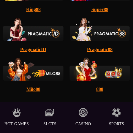
King88
Super88
PragmaticID
Pragmatic88
Milo88
888
HOT GAMES
SLOTS
CASINO
SPORTS