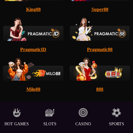
King88
Super88
PragmaticID
Pragmatic88
Milo88
888
HOT GAMES
SLOTS
CASINO
SPORTS