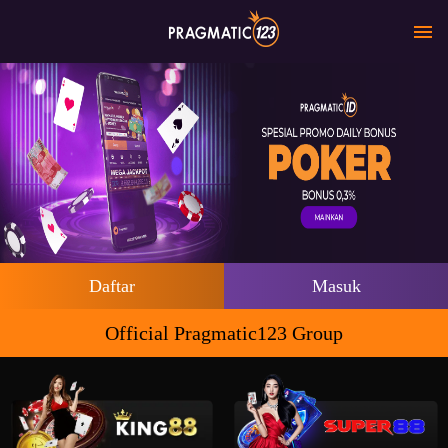
Daftar
Masuk
Official Pragmatic123 Group