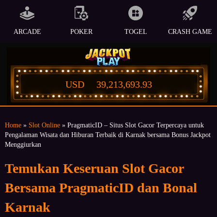
ARCADE
POKER
TOGEL
CRASH GAME
USD
39,213,693.93
Home
»
Slot Online
» PragmaticID – Situs Slot Gacor Terpercaya untuk
Pengalaman Wisata dan Hiburan Terbaik di Karnak bersama Bonus Jackpot
Menggiurkan
Temukan Keseruan Slot Gacor
Bersama PragmaticID dan Bonal
Karnak