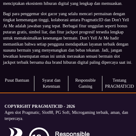
menciptakan ekosistem hiburan digital yang lengkap dan memuaskan.
Bagi para penggemar slot gacor yang selalu mencari permainan dengan
tingkat kemenangan tinggi, kolaborasi antara PragmaticID dan Don't Yell
At Me adalah jawaban yang tepat. Berbagai fitur unggulan seperti bonus
putaran gratis, simbol liar, dan fitur jackpot progresif tersedia lengkap
untuk memaksimalkan kesenangan bermain. Don't Yell At Me hadir
memastikan bahwa setiap pengguna mendapatkan layanan terbaik dengan
suasana bermain yang menyenangkan dan bebas tekanan. Jadi, jangan
lewatkan kesempatan emas ini untuk merasakan sensasi bermain slot
jackpot terbaik bersama dua brand hiburan digital paling dipercaya saat ini.
Pusat Bantuan
Syarat dan
Responsible
Tentang
Ketentuan
Gaming
PRAGMATICID
COPYRIGHT PRAGMATICID - 2026
Agen slot Pragmatic, Slot88, PG Soft, Microgaming terbaik, aman, dan
terpercaya.