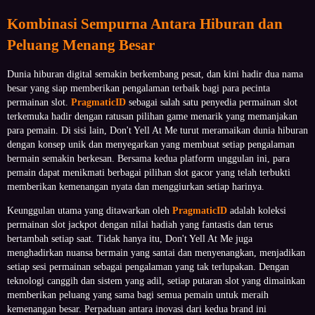
Kombinasi Sempurna Antara Hiburan dan
Peluang Menang Besar
Dunia hiburan digital semakin berkembang pesat, dan kini hadir dua nama
besar yang siap memberikan pengalaman terbaik bagi para pecinta
permainan slot.
PragmaticID
sebagai salah satu penyedia permainan slot
terkemuka hadir dengan ratusan pilihan game menarik yang memanjakan
para pemain. Di sisi lain, Don't Yell At Me turut meramaikan dunia hiburan
dengan konsep unik dan menyegarkan yang membuat setiap pengalaman
bermain semakin berkesan. Bersama kedua platform unggulan ini, para
pemain dapat menikmati berbagai pilihan slot gacor yang telah terbukti
memberikan kemenangan nyata dan menggiurkan setiap harinya.
Keunggulan utama yang ditawarkan oleh
PragmaticID
adalah koleksi
permainan slot jackpot dengan nilai hadiah yang fantastis dan terus
bertambah setiap saat. Tidak hanya itu, Don't Yell At Me juga
menghadirkan nuansa bermain yang santai dan menyenangkan, menjadikan
setiap sesi permainan sebagai pengalaman yang tak terlupakan. Dengan
teknologi canggih dan sistem yang adil, setiap putaran slot yang dimainkan
memberikan peluang yang sama bagi semua pemain untuk meraih
kemenangan besar. Perpaduan antara inovasi dari kedua brand ini