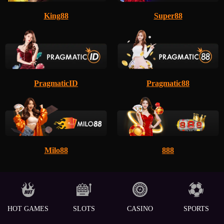
King88
Super88
PragmaticID
Pragmatic88
Milo88
888
HOT GAMES
SLOTS
CASINO
SPORTS