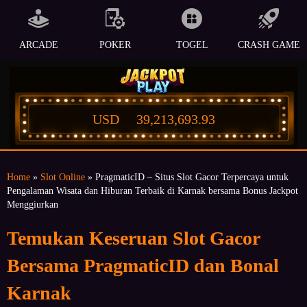
ARCADE
POKER
TOGEL
CRASH GAME
USD
39,213,693.93
Home
»
Slot Online
» PragmaticID – Situs Slot Gacor Terpercaya untuk
Pengalaman Wisata dan Hiburan Terbaik di Karnak bersama Bonus Jackpot
Menggiurkan
Temukan Keseruan Slot Gacor
Bersama PragmaticID dan Bonal
Karnak