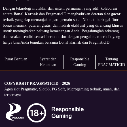
Dengan teknologi mutakhir dan sistem permainan yang adil, kolaborasi
antara
Bonal Karnak
dan PragmaticID menghadirkan deretan
slot gacor
terbaik yang siap memanjakan para pemain setia. Nikmati berbagai fitur
bonus menarik, putaran gratis, dan hadiah eksklusif yang dirancang khusus
untuk meningkatkan peluang kemenangan Anda. Bergabunglah sekarang
dan rasakan sendiri sensasi bermain
slot
dengan pengalaman terbaik yang
hanya bisa Anda temukan bersama Bonal Karnak dan PragmaticID.
Pusat Bantuan
Syarat dan
Responsible
Tentang
Ketentuan
Gaming
PRAGMATICID
COPYRIGHT PRAGMATICID - 2026
Agen slot Pragmatic, Slot88, PG Soft, Microgaming terbaik, aman, dan
terpercaya.