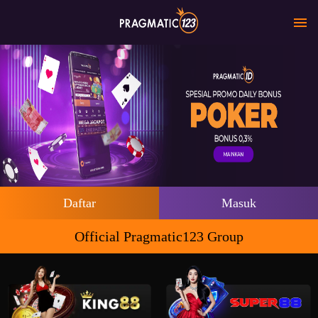
Daftar
Masuk
Official Pragmatic123 Group