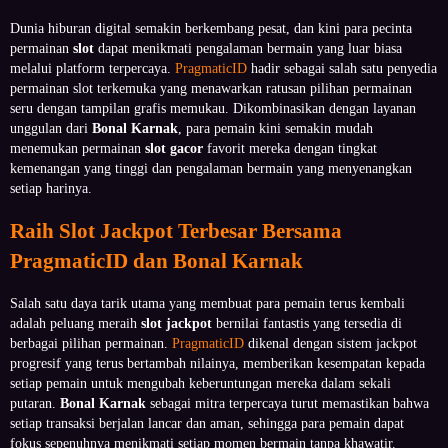
Dunia hiburan digital semakin berkembang pesat, dan kini para pecinta
permainan
slot
dapat menikmati pengalaman bermain yang luar biasa
melalui platform terpercaya.
PragmaticID
hadir sebagai salah satu penyedia
permainan slot terkemuka yang menawarkan ratusan pilihan permainan
seru dengan tampilan grafis memukau. Dikombinasikan dengan layanan
unggulan dari
Bonal Karnak
, para pemain kini semakin mudah
menemukan permainan
slot gacor
favorit mereka dengan tingkat
kemenangan yang tinggi dan pengalaman bermain yang menyenangkan
setiap harinya.
Raih Slot Jackpot Terbesar Bersama
PragmaticID dan Bonal Karnak
Salah satu daya tarik utama yang membuat para pemain terus kembali
adalah peluang meraih
slot jackpot
bernilai fantastis yang tersedia di
berbagai pilihan permainan.
PragmaticID
dikenal dengan sistem jackpot
progresif yang terus bertambah nilainya, memberikan kesempatan kepada
setiap pemain untuk mengubah keberuntungan mereka dalam sekali
putaran.
Bonal Karnak
sebagai mitra terpercaya turut memastikan bahwa
setiap transaksi berjalan lancar dan aman, sehingga para pemain dapat
fokus sepenuhnya menikmati setiap momen bermain tanpa khawatir.