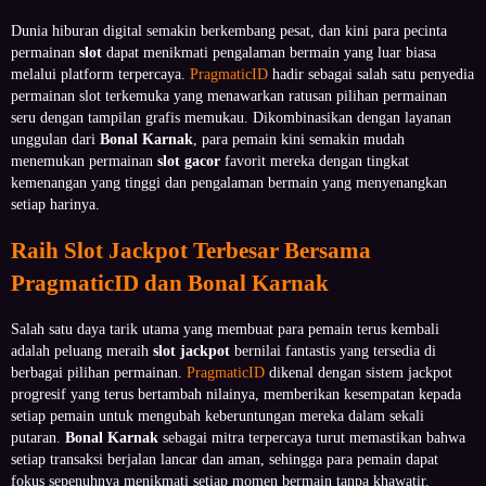
Dunia hiburan digital semakin berkembang pesat, dan kini para pecinta
permainan
slot
dapat menikmati pengalaman bermain yang luar biasa
melalui platform terpercaya.
PragmaticID
hadir sebagai salah satu penyedia
permainan slot terkemuka yang menawarkan ratusan pilihan permainan
seru dengan tampilan grafis memukau. Dikombinasikan dengan layanan
unggulan dari
Bonal Karnak
, para pemain kini semakin mudah
menemukan permainan
slot gacor
favorit mereka dengan tingkat
kemenangan yang tinggi dan pengalaman bermain yang menyenangkan
setiap harinya.
Raih Slot Jackpot Terbesar Bersama
PragmaticID dan Bonal Karnak
Salah satu daya tarik utama yang membuat para pemain terus kembali
adalah peluang meraih
slot jackpot
bernilai fantastis yang tersedia di
berbagai pilihan permainan.
PragmaticID
dikenal dengan sistem jackpot
progresif yang terus bertambah nilainya, memberikan kesempatan kepada
setiap pemain untuk mengubah keberuntungan mereka dalam sekali
putaran.
Bonal Karnak
sebagai mitra terpercaya turut memastikan bahwa
setiap transaksi berjalan lancar dan aman, sehingga para pemain dapat
fokus sepenuhnya menikmati setiap momen bermain tanpa khawatir.