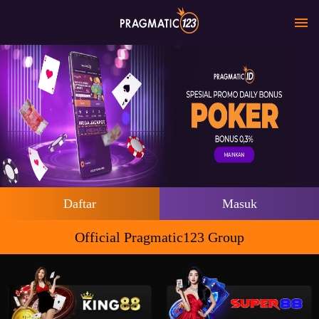
Daftar
Masuk
Official Pragmatic123 Group