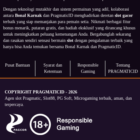
Dengan teknologi mutakhir dan sistem permainan yang adil, kolaborasi
antara
Bonal Karnak
dan PragmaticID menghadirkan deretan
slot gacor
terbaik yang siap memanjakan para pemain setia. Nikmati berbagai fitur
bonus menarik, putaran gratis, dan hadiah eksklusif yang dirancang khusus
untuk meningkatkan peluang kemenangan Anda. Bergabunglah sekarang
dan rasakan sendiri sensasi bermain
slot
dengan pengalaman terbaik yang
hanya bisa Anda temukan bersama Bonal Karnak dan PragmaticID.
Pusat Bantuan
Syarat dan
Responsible
Tentang
Ketentuan
Gaming
PRAGMATICID
COPYRIGHT PRAGMATICID - 2026
Agen slot Pragmatic, Slot88, PG Soft, Microgaming terbaik, aman, dan
terpercaya.