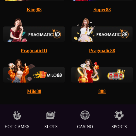
King88
Super88
PragmaticID
Pragmatic88
Milo88
888
HOT GAMES
SLOTS
CASINO
SPORTS