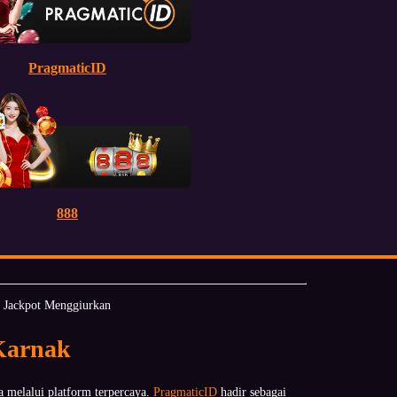
PragmaticID
888
s Jackpot Menggiurkan
Karnak
 melalui platform terpercaya.
PragmaticID
hadir sebagai