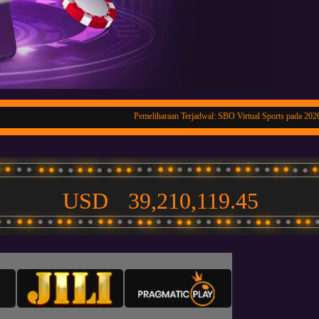
Pemeliharaan Terjadwal: SBO Virtual Sports pada 2026-07-06 
USD
39,210,119.45