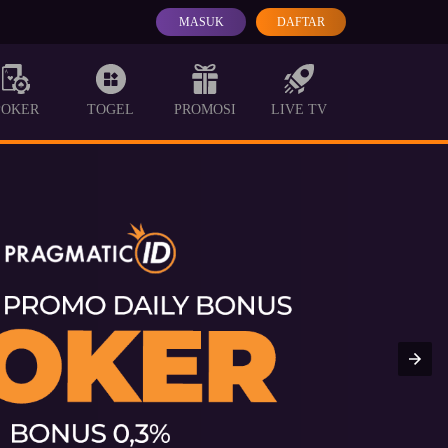
MASUK
DAFTAR
POKER
TOGEL
PROMOSI
LIVE TV