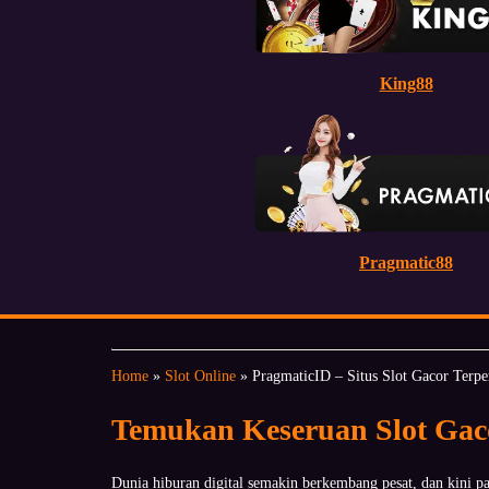
King88
Pragmatic88
Home
»
Slot Online
» PragmaticID – Situs Slot Gacor Terp
Temukan Keseruan Slot Gac
Dunia hiburan digital semakin berkembang pesat, dan kini p