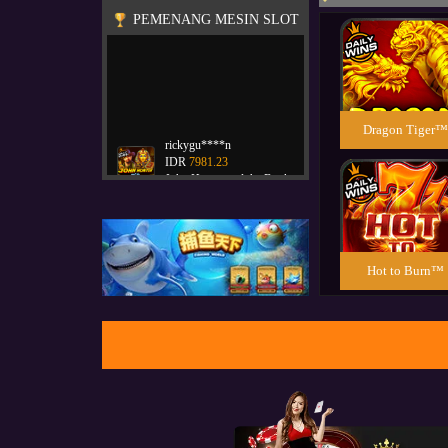
PEMENANG MESIN SLOT
Dragon Tiger™
rickygu****n
IDR
7981.23
John Hunter and the Book
of Tut™
d****y
IDR
7320.48
Sweet Bonanza™
Hot to Burn™