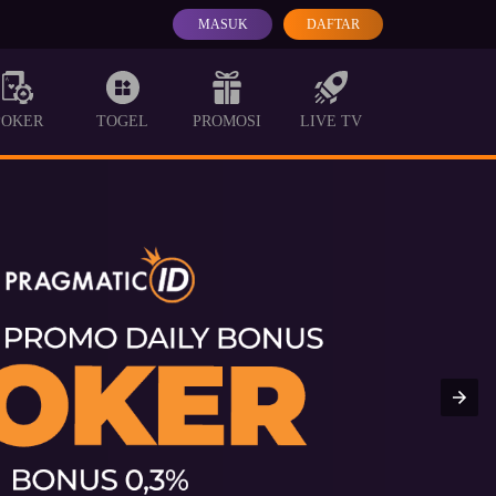
MASUK
DAFTAR
POKER
TOGEL
PROMOSI
LIVE TV