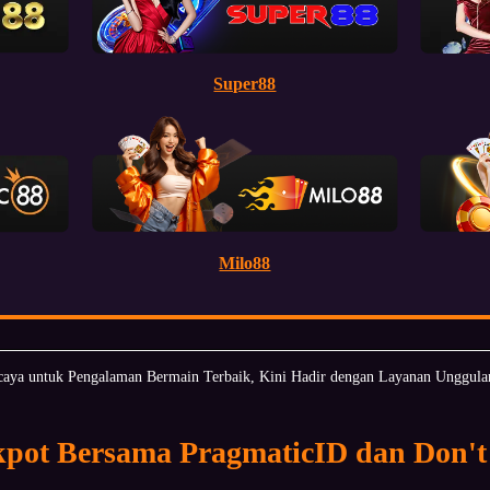
Super88
Milo88
rcaya untuk Pengalaman Bermain Terbaik, Kini Hadir dengan Layanan Unggul
pot Bersama PragmaticID dan Don't 