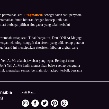
a permainan slot.
PragmaticID
sebagai salah satu penyedia
meramaikan dunia hiburan dengan konsep unik dan
i berbagai pilihan slot gacor yang telah terbukti
ertambah setiap saat. Tidak hanya itu, Don't Yell At Me juga
ngan teknologi canggih dan sistem yang adil, setiap putaran
a brand ini menciptakan ekosistem hiburan digital yang
Yell At Me adalah jawaban yang tepat. Berbagai fitur
. Don't Yell At Me hadir memastikan bahwa setiap pengguna
uk merasakan sensasi bermain slot jackpot terbaik bersama
Ikuti Kami