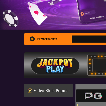
Pemberitahuan
Video Slots Popular