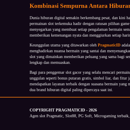
Kombinasi Sempurna Antara Hiburan
Dunia hiburan digital semakin berkembang pesat, dan kini h
permainan slot terkemuka hadir dengan ratusan pilihan game
menyegarkan yang membuat setiap pengalaman bermain semaki
memberikan kemenangan nyata dan menggiurkan setiap hari
Keunggulan utama yang ditawarkan oleh
PragmaticID
adala
menghadirkan nuansa bermain yang santai dan menyenangkan, 
slot yang dimainkan memberikan peluang yang sama bagi sem
lengkap dan memuaskan.
Bagi para penggemar slot gacor yang selalu mencari permain
unggulan seperti bonus putaran gratis, simbol liar, dan fit
mendapatkan layanan terbaik dengan suasana bermain yang me
dua brand hiburan digital paling dipercaya saat ini.
COPYRIGHT PRAGMATICID - 2026
Agen slot Pragmatic, Slot88, PG Soft, Microgaming terbaik,