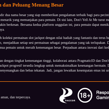
 dan Peluang Menang Besar
adir dua nama besar yang siap memberikan pengalaman terbaik bagi para pecint
 menarik yang memanjakan para pemain. Di sisi lain, Don't Yell At Me turut 
n berkesan. Bersama kedua platform unggulan ini, para pemain dapat menikmat
nya.
h koleksi permainan slot jackpot dengan nilai hadiah yang fantastis dan terus b
menjadikan setiap sesi permainan sebagai pengalaman yang tak terlupakan. De
ua pemain untuk meraih kemenangan besar. Perpaduan antara inovasi dari kedu
an dengan tingkat kemenangan tinggi, kolaborasi antara PragmaticID dan Don't 
ur jackpot progresif tersedia lengkap untuk memaksimalkan kesenangan bermain
nyenangkan dan bebas tekanan. Jadi, jangan lewatkan kesempatan emas ini unt
 aman, dan terpercaya.