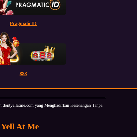
PragmaticID
888
an dontyellatme.com yang Menghadirkan Kesenangan Tanpa
Yell At Me