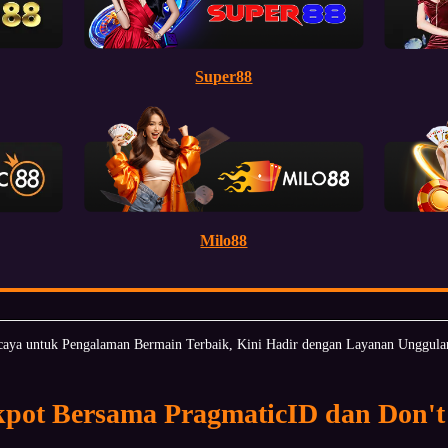
Super88
Milo88
rcaya untuk Pengalaman Bermain Terbaik, Kini Hadir dengan Layanan Unggul
pot Bersama PragmaticID dan Don't 