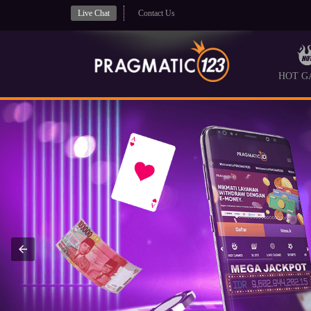
Live Chat
Contact Us
HOT G