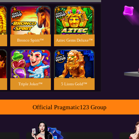
Bronco Spirit™
Aztec Gems Deluxe™
Triple Joker™
5 Lions Gold™
Official Pragmatic123 Group