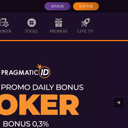
MASUK
DAFTAR
POKER
TOGEL
PROMOSI
LIVE TV