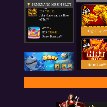
PEMENANG MESIN SLOT
rickygu****n
IDR
7981.23
John Hunter and the Book
of Tut™
d****y
IDR
7320.48
Dragon Tiger™
Sweet Bonanza™
Hot to Burn™