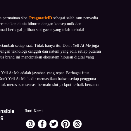
a permainan slot.
PragmaticID
sebagai salah satu penyedia
meramaikan dunia hiburan dengan konsep unik dan
i berbagai pilihan slot gacor yang telah terbukti
ertambah setiap saat. Tidak hanya itu, Don't Yell At Me juga
ngan teknologi canggih dan sistem yang adil, setiap putaran
a brand ini menciptakan ekosistem hiburan digital yang
Yell At Me adalah jawaban yang tepat. Berbagai fitur
. Don't Yell At Me hadir memastikan bahwa setiap pengguna
uk merasakan sensasi bermain slot jackpot terbaik bersama
Ikuti Kami