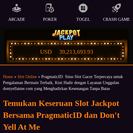
ARCADE
POKER
TOGEL
CRASH GAME
USD
39,213,693.93
Home
»
Slot Online
» PragmaticID: Situs Slot Gacor Terpercaya untuk
Pengalaman Bermain Terbaik, Kini Hadir dengan Layanan Unggulan
dontyellatme.com yang Menghadirkan Kesenangan Tanpa Batas
Temukan Keseruan Slot Jackpot
Bersama PragmaticID dan Don't
Yell At Me