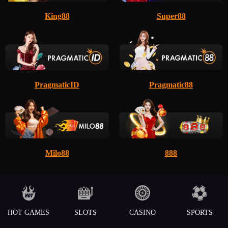
King88
Super88
PragmaticID
Pragmatic88
Milo88
888
HOT GAMES
SLOTS
CASINO
SPORTS