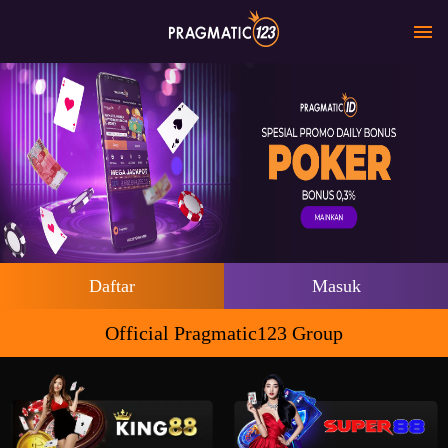
Daftar
Masuk
Official Pragmatic123 Group