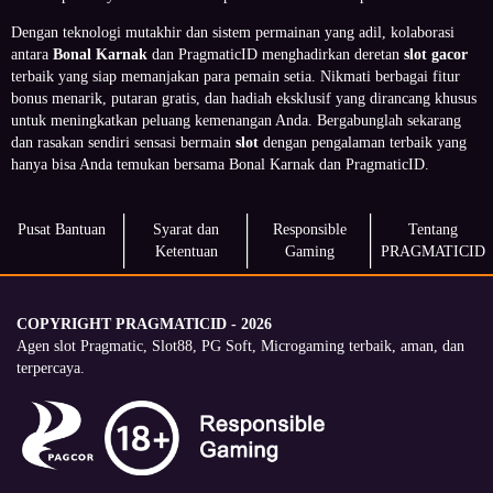
Dengan teknologi mutakhir dan sistem permainan yang adil, kolaborasi
antara
Bonal Karnak
dan PragmaticID menghadirkan deretan
slot gacor
terbaik yang siap memanjakan para pemain setia. Nikmati berbagai fitur
bonus menarik, putaran gratis, dan hadiah eksklusif yang dirancang khusus
untuk meningkatkan peluang kemenangan Anda. Bergabunglah sekarang
dan rasakan sendiri sensasi bermain
slot
dengan pengalaman terbaik yang
hanya bisa Anda temukan bersama Bonal Karnak dan PragmaticID.
Pusat Bantuan
Syarat dan
Responsible
Tentang
Ketentuan
Gaming
PRAGMATICID
COPYRIGHT PRAGMATICID - 2026
Agen slot Pragmatic, Slot88, PG Soft, Microgaming terbaik, aman, dan
terpercaya.