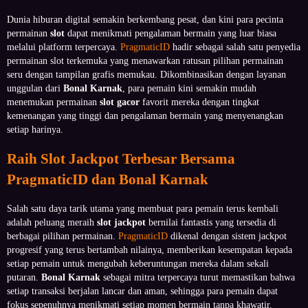
Dunia hiburan digital semakin berkembang pesat, dan kini para pecinta
permainan
slot
dapat menikmati pengalaman bermain yang luar biasa
melalui platform terpercaya.
PragmaticID
hadir sebagai salah satu penyedia
permainan slot terkemuka yang menawarkan ratusan pilihan permainan
seru dengan tampilan grafis memukau. Dikombinasikan dengan layanan
unggulan dari
Bonal Karnak
, para pemain kini semakin mudah
menemukan permainan
slot gacor
favorit mereka dengan tingkat
kemenangan yang tinggi dan pengalaman bermain yang menyenangkan
setiap harinya.
Raih Slot Jackpot Terbesar Bersama
PragmaticID dan Bonal Karnak
Salah satu daya tarik utama yang membuat para pemain terus kembali
adalah peluang meraih
slot jackpot
bernilai fantastis yang tersedia di
berbagai pilihan permainan.
PragmaticID
dikenal dengan sistem jackpot
progresif yang terus bertambah nilainya, memberikan kesempatan kepada
setiap pemain untuk mengubah keberuntungan mereka dalam sekali
putaran.
Bonal Karnak
sebagai mitra terpercaya turut memastikan bahwa
setiap transaksi berjalan lancar dan aman, sehingga para pemain dapat
fokus sepenuhnya menikmati setiap momen bermain tanpa khawatir.