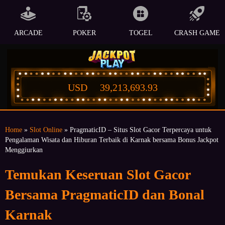
ARCADE
POKER
TOGEL
CRASH GAME
USD
39,213,693.93
Home
»
Slot Online
» PragmaticID – Situs Slot Gacor Terpercaya untuk
Pengalaman Wisata dan Hiburan Terbaik di Karnak bersama Bonus Jackpot
Menggiurkan
Temukan Keseruan Slot Gacor
Bersama PragmaticID dan Bonal
Karnak