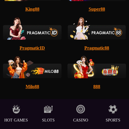
King88
Super88
PragmaticID
Pragmatic88
Milo88
888
HOT GAMES
SLOTS
CASINO
SPORTS