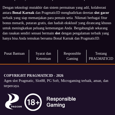
Dengan teknologi mutakhir dan sistem permainan yang adil, kolaborasi
antara
Bonal Karnak
dan PragmaticID menghadirkan deretan
slot gacor
terbaik yang siap memanjakan para pemain setia. Nikmati berbagai fitur
bonus menarik, putaran gratis, dan hadiah eksklusif yang dirancang khusus
untuk meningkatkan peluang kemenangan Anda. Bergabunglah sekarang
dan rasakan sendiri sensasi bermain
slot
dengan pengalaman terbaik yang
hanya bisa Anda temukan bersama Bonal Karnak dan PragmaticID.
Pusat Bantuan
Syarat dan
Responsible
Tentang
Ketentuan
Gaming
PRAGMATICID
COPYRIGHT PRAGMATICID - 2026
Agen slot Pragmatic, Slot88, PG Soft, Microgaming terbaik, aman, dan
terpercaya.