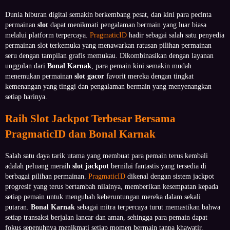
Dunia hiburan digital semakin berkembang pesat, dan kini para pecinta
permainan
slot
dapat menikmati pengalaman bermain yang luar biasa
melalui platform terpercaya.
PragmaticID
hadir sebagai salah satu penyedia
permainan slot terkemuka yang menawarkan ratusan pilihan permainan
seru dengan tampilan grafis memukau. Dikombinasikan dengan layanan
unggulan dari
Bonal Karnak
, para pemain kini semakin mudah
menemukan permainan
slot gacor
favorit mereka dengan tingkat
kemenangan yang tinggi dan pengalaman bermain yang menyenangkan
setiap harinya.
Raih Slot Jackpot Terbesar Bersama
PragmaticID dan Bonal Karnak
Salah satu daya tarik utama yang membuat para pemain terus kembali
adalah peluang meraih
slot jackpot
bernilai fantastis yang tersedia di
berbagai pilihan permainan.
PragmaticID
dikenal dengan sistem jackpot
progresif yang terus bertambah nilainya, memberikan kesempatan kepada
setiap pemain untuk mengubah keberuntungan mereka dalam sekali
putaran.
Bonal Karnak
sebagai mitra terpercaya turut memastikan bahwa
setiap transaksi berjalan lancar dan aman, sehingga para pemain dapat
fokus sepenuhnya menikmati setiap momen bermain tanpa khawatir.