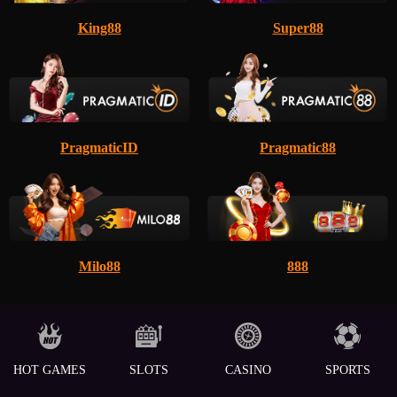
King88
Super88
PragmaticID
Pragmatic88
Milo88
888
HOT GAMES
SLOTS
CASINO
SPORTS