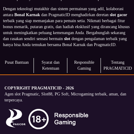
Dengan teknologi mutakhir dan sistem permainan yang adil, kolaborasi
antara
Bonal Karnak
dan PragmaticID menghadirkan deretan
slot gacor
terbaik yang siap memanjakan para pemain setia. Nikmati berbagai fitur
bonus menarik, putaran gratis, dan hadiah eksklusif yang dirancang khusus
untuk meningkatkan peluang kemenangan Anda. Bergabunglah sekarang
dan rasakan sendiri sensasi bermain
slot
dengan pengalaman terbaik yang
hanya bisa Anda temukan bersama Bonal Karnak dan PragmaticID.
Pusat Bantuan
Syarat dan
Responsible
Tentang
Ketentuan
Gaming
PRAGMATICID
COPYRIGHT PRAGMATICID - 2026
Agen slot Pragmatic, Slot88, PG Soft, Microgaming terbaik, aman, dan
terpercaya.