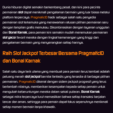
Dunia hiburan digital semakin berkembang pesat, dan kini para pecinta
permainan
slot
dapat menikmati pengalaman bermain yang luar biasa melalui
platform terpercaya.
PragmaticID
hadir sebagai salah satu penyedia
permainan slot terkemuka yang menawarkan ratusan pilihan permainan seru
dengan tampilan grafis memukau. Dikombinasikan dengan layanan unggulan
dari
Bonal Karnak
, para pemain kini semakin mudah menemukan permainan
slot gacor
favorit mereka dengan tingkat kemenangan yang tinggi dan
pengalaman bermain yang menyenangkan setiap harinya.
Raih Slot Jackpot Terbesar Bersama PragmaticID
dan Bonal Karnak
Salah satu daya tarik utama yang membuat para pemain terus kembali adalah
peluang meraih
slot jackpot
bernilai fantastis yang tersedia di berbagai pilihan
permainan.
PragmaticID
dikenal dengan sistem jackpot progresif yang terus
bertambah nilainya, memberikan kesempatan kepada setiap pemain untuk
mengubah keberuntungan mereka dalam sekali putaran.
Bonal Karnak
sebagai mitra terpercaya turut memastikan bahwa setiap transaksi berjalan
lancar dan aman, sehingga para pemain dapat fokus sepenuhnya menikmati
setiap momen bermain tanpa khawatir.