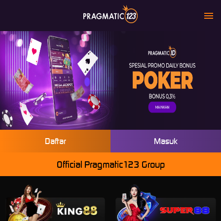
Daftar
Masuk
Official Pragmatic123 Group