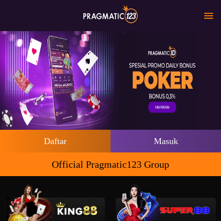
Daftar
Masuk
Official Pragmatic123 Group