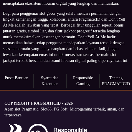
menciptakan ekosistem hiburan digital yang lengkap dan memuaskan.
Bagi para penggemar slot gacor yang selalu mencari permainan dengan
tingkat kemenangan tinggi, kolaborasi antara PragmaticID dan Don't Yell
At Me adalah jawaban yang tepat. Berbagai fitur unggulan seperti bonus
putaran gratis, simbol liar, dan fitur jackpot progresif tersedia lengkap
untuk memaksimalkan kesenangan bermain. Don't Yell At Me hadir
memastikan bahwa setiap pengguna mendapatkan layanan terbaik dengan
suasana bermain yang menyenangkan dan bebas tekanan. Jadi, jangan
lewatkan kesempatan emas ini untuk merasakan sensasi bermain slot
jackpot terbaik bersama dua brand hiburan digital paling dipercaya saat ini.
Pusat Bantuan
Syarat dan
Responsible
Tentang
Ketentuan
Gaming
PRAGMATICID
COPYRIGHT PRAGMATICID - 2026
Agen slot Pragmatic, Slot88, PG Soft, Microgaming terbaik, aman, dan
terpercaya.