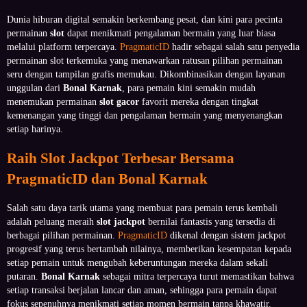
Dunia hiburan digital semakin berkembang pesat, dan kini para pecinta
permainan
slot
dapat menikmati pengalaman bermain yang luar biasa
melalui platform terpercaya.
PragmaticID
hadir sebagai salah satu penyedia
permainan slot terkemuka yang menawarkan ratusan pilihan permainan
seru dengan tampilan grafis memukau. Dikombinasikan dengan layanan
unggulan dari
Bonal Karnak
, para pemain kini semakin mudah
menemukan permainan
slot gacor
favorit mereka dengan tingkat
kemenangan yang tinggi dan pengalaman bermain yang menyenangkan
setiap harinya.
Raih Slot Jackpot Terbesar Bersama
PragmaticID dan Bonal Karnak
Salah satu daya tarik utama yang membuat para pemain terus kembali
adalah peluang meraih
slot jackpot
bernilai fantastis yang tersedia di
berbagai pilihan permainan.
PragmaticID
dikenal dengan sistem jackpot
progresif yang terus bertambah nilainya, memberikan kesempatan kepada
setiap pemain untuk mengubah keberuntungan mereka dalam sekali
putaran.
Bonal Karnak
sebagai mitra terpercaya turut memastikan bahwa
setiap transaksi berjalan lancar dan aman, sehingga para pemain dapat
fokus sepenuhnya menikmati setiap momen bermain tanpa khawatir.