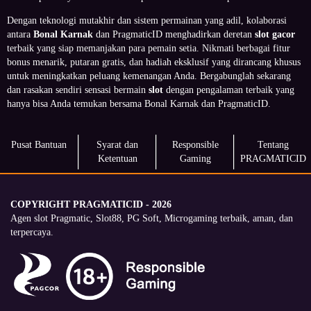
Dengan teknologi mutakhir dan sistem permainan yang adil, kolaborasi
antara
Bonal Karnak
dan PragmaticID menghadirkan deretan
slot gacor
terbaik yang siap memanjakan para pemain setia. Nikmati berbagai fitur
bonus menarik, putaran gratis, dan hadiah eksklusif yang dirancang khusus
untuk meningkatkan peluang kemenangan Anda. Bergabunglah sekarang
dan rasakan sendiri sensasi bermain
slot
dengan pengalaman terbaik yang
hanya bisa Anda temukan bersama Bonal Karnak dan PragmaticID.
Pusat Bantuan
Syarat dan
Responsible
Tentang
Ketentuan
Gaming
PRAGMATICID
COPYRIGHT PRAGMATICID - 2026
Agen slot Pragmatic, Slot88, PG Soft, Microgaming terbaik, aman, dan
terpercaya.