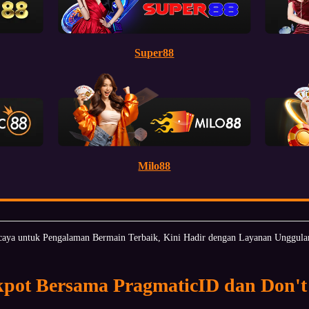
Super88
Milo88
rcaya untuk Pengalaman Bermain Terbaik, Kini Hadir dengan Layanan Unggul
pot Bersama PragmaticID dan Don't 