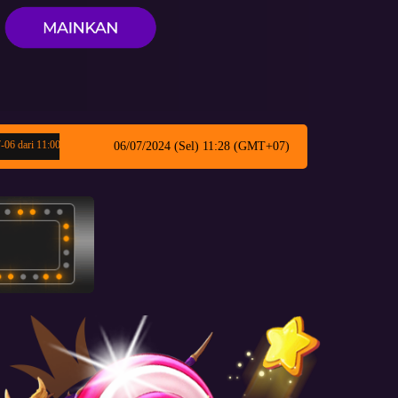
 11:00 AM sampai 3:00 PM (GMT + 7). Selama waktu ini, SBO Virtual Sports permainan tida
06/07/2024 (Sel) 11:28 (GMT+07)