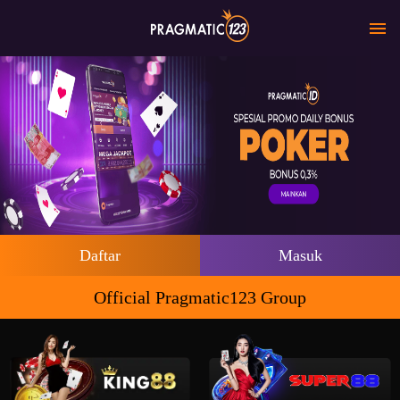
Daftar
Masuk
Official Pragmatic123 Group