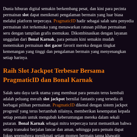
Dunia hiburan digital semakin berkembang pesat, dan kini para pecinta
permainan
slot
dapat menikmati pengalaman bermain yang luar biasa
melalui platform terpercaya.
PragmaticID
hadir sebagai salah satu penyedia
permainan slot terkemuka yang menawarkan ratusan pilihan permainan
seru dengan tampilan grafis memukau. Dikombinasikan dengan layanan
unggulan dari
Bonal Karnak
, para pemain kini semakin mudah
menemukan permainan
slot gacor
favorit mereka dengan tingkat
kemenangan yang tinggi dan pengalaman bermain yang menyenangkan
setiap harinya.
Raih Slot Jackpot Terbesar Bersama
PragmaticID dan Bonal Karnak
Salah satu daya tarik utama yang membuat para pemain terus kembali
adalah peluang meraih
slot jackpot
bernilai fantastis yang tersedia di
berbagai pilihan permainan.
PragmaticID
dikenal dengan sistem jackpot
progresif yang terus bertambah nilainya, memberikan kesempatan kepada
setiap pemain untuk mengubah keberuntungan mereka dalam sekali
putaran.
Bonal Karnak
sebagai mitra terpercaya turut memastikan bahwa
setiap transaksi berjalan lancar dan aman, sehingga para pemain dapat
fokus sepenuhnya menikmati setiap momen bermain tanpa khawatir.