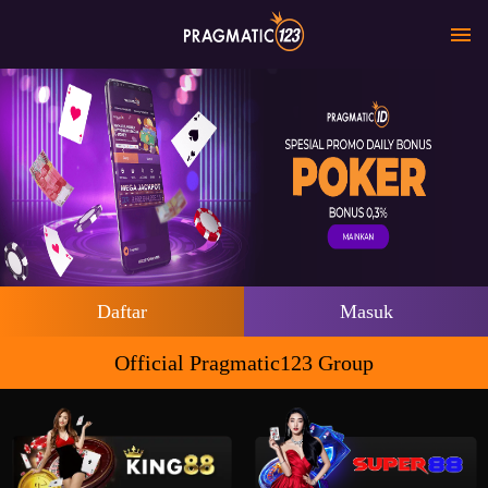
Daftar
Masuk
Official Pragmatic123 Group