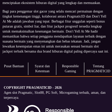
menciptakan ekosistem hiburan digital yang lengkap dan memuaskan.
Bagi para penggemar slot gacor yang selalu mencari permainan dengan
tingkat kemenangan tinggi, kolaborasi antara PragmaticID dan Don't Yell
At Me adalah jawaban yang tepat. Berbagai fitur unggulan seperti bonus
putaran gratis, simbol liar, dan fitur jackpot progresif tersedia lengkap
untuk memaksimalkan kesenangan bermain. Don't Yell At Me hadir
memastikan bahwa setiap pengguna mendapatkan layanan terbaik dengan
suasana bermain yang menyenangkan dan bebas tekanan. Jadi, jangan
lewatkan kesempatan emas ini untuk merasakan sensasi bermain slot
jackpot terbaik bersama dua brand hiburan digital paling dipercaya saat ini.
Pusat Bantuan
Syarat dan
Responsible
Tentang
Ketentuan
Gaming
PRAGMATICID
COPYRIGHT PRAGMATICID - 2026
Agen slot Pragmatic, Slot88, PG Soft, Microgaming terbaik, aman, dan
terpercaya.