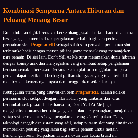
Kombinasi Sempurna Antara Hiburan dan
Peluang Menang Besar
Dunia hiburan digital semakin berkembang pesat, dan kini hadir dua nama
besar yang siap memberikan pengalaman terbaik bagi para pecinta
permainan slot.
PragmaticID
sebagai salah satu penyedia permainan slot
terkemuka hadir dengan ratusan pilihan game menarik yang memanjakan
para pemain. Di sisi lain, Don't Yell At Me turut meramaikan dunia hiburan
dengan konsep unik dan menyegarkan yang membuat setiap pengalaman
bermain semakin berkesan. Bersama kedua platform unggulan ini, para
pemain dapat menikmati berbagai pilihan slot gacor yang telah terbukti
memberikan kemenangan nyata dan menggiurkan setiap harinya.
Keunggulan utama yang ditawarkan oleh
PragmaticID
adalah koleksi
permainan slot jackpot dengan nilai hadiah yang fantastis dan terus
bertambah setiap saat. Tidak hanya itu, Don't Yell At Me juga
menghadirkan nuansa bermain yang santai dan menyenangkan, menjadikan
setiap sesi permainan sebagai pengalaman yang tak terlupakan. Dengan
teknologi canggih dan sistem yang adil, setiap putaran slot yang dimainkan
memberikan peluang yang sama bagi semua pemain untuk meraih
kemenangan besar. Perpaduan antara inovasi dari kedua brand ini