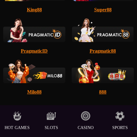
King88
Super88
PragmaticID
Pragmatic88
Milo88
888
HOT GAMES
SLOTS
CASINO
SPORTS