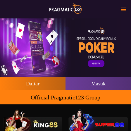
Daftar
Masuk
Official Pragmatic123 Group